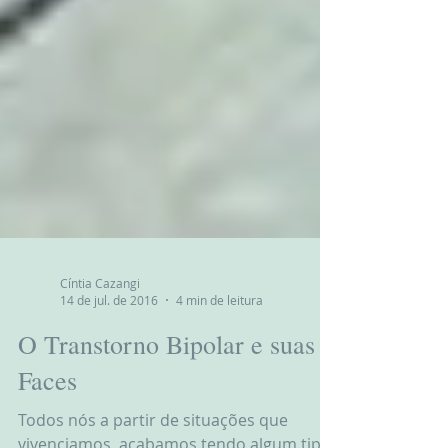
Cíntia Cazangi
14 de jul. de 2016
4 min de leitura
O Transtorno Bipolar e suas
Faces