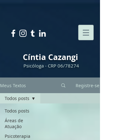
Cíntia Cazangi
Psicóloga - CRP 06/78274
Meus Textos
Registre-se
Todos posts
Todos posts
Áreas de
Atuação
Psicoterapia