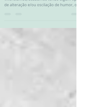
Todos nós a partir de situações que
vivenciamos, acabamos tendo algum tipo
de alteração e/ou oscilação de humor, o
transtorno bipolar é...