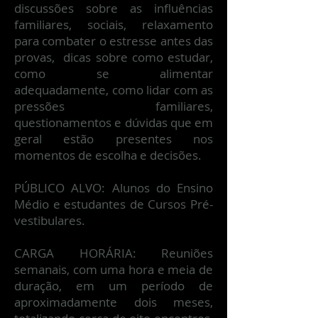
discussões sobre as influências
familiares, sociais, relaxamento
para combater o estresse antes das
provas, dicas sobre como estudar,
como se alimentar
adequadamente, como lidar com as
pressões familiares,
questionamentos e dúvidas que em
geral estão presentes nos
momentos de escolha e decisões.
PÚBLICO ALVO: Alunos do Ensino
Médio e estudantes de Cursos Pré-
vestibulares.
CARGA HORÁRIA: Reuniões
semanais, com uma hora e meia de
duração, em um período de
aproximadamente dois meses,