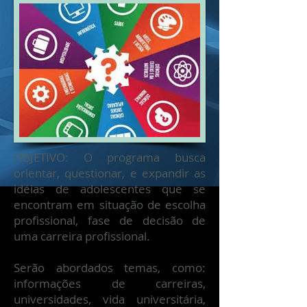
OBJETIVO: O programa busca
orientar, questionar, e expandir as
idéias de adolescentes que se
encontram em situação de escolha
profissional, fase de decisão de
uma carreira profissional.
Serão abordados temas, como:
informações de carreiras,
universidades, vida universitária,