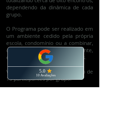
totalizando cerca de oito encontros,
dependendo da dinâmica de cada
grupo.
O Programa pode ser realizado em
um ambiente cedido pela própria
escola, condomínio ou a combinar,
dependendo do grupo contratante,
e em horário diverso ao de aulas.
VAGAS: Mínimo de 10 e máximo de
15 participantes por grupo.
Caso queira participar do grupo
individualmente,
entre em
contato
para ser inserido em uma
lista de espera. Você será notificado
quando houver um grupo a ser
iniciado.