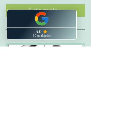
Leia mais...
Transtorno Afetivo
Bipolar
O transtorno bipolar se caracteriza por
dois ou mais episódios nos quais o
humor e o nível de atividade do sujeito