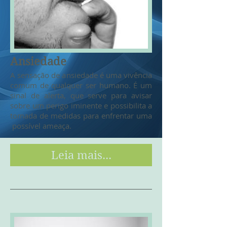
Ansiedade
A sensação de ansiedade é uma vivência
comum de qualquer ser humano. É um
sinal de alerta, que serve para avisar
sobre um perigo iminente e possibilita a
tomada de medidas para enfrentar uma
possível ameaça.
Leia mais...