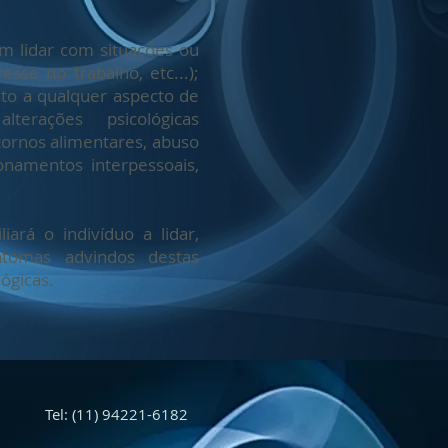
em lidar com situações ou
sse no trabalho, etc...);
to a qualquer aspecto de
rações psicológicas
ornos alimentares, abuso
ionamentos interpessoais,
iará o indivíduo a lidar,
tomas advindos destas
lógicas.
Tel: (11) 94221-6182