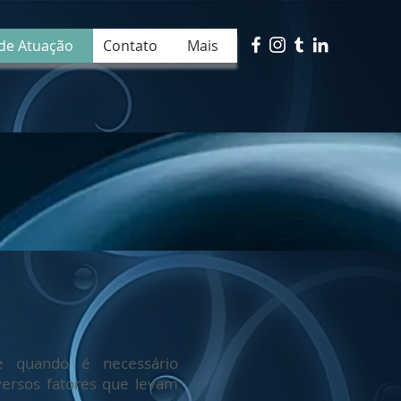
de Atuação
Contato
Mais
e quando é necessário
versos fatores que levam