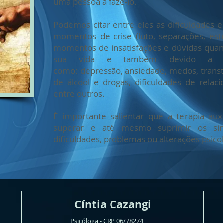
uma pessoa a fazê-lo.
Podemos citar entre eles as dificuldades 
momentos de crise (luto, separações, estre
momentos de insatisfações e dúvidas quan
sua vida e também devido a alte
como: depressão, ansiedade, medos, transt
de álcool e drogas, dificuldades de relac
entre outros.
É importante salientar que a terapia auxil
superar e até mesmo suprimir os sin
dificuldades, problemas ou alterações psico
Cíntia Cazangi
Psicóloga - CRP 06/78274