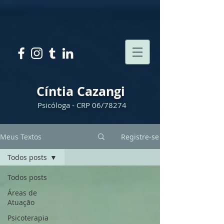
Cíntia Cazangi
Psicóloga - CRP 06/78274
Meus Textos
Registre-se
Todos posts
Todos posts
Áreas de
Atuação
Psicoterapia