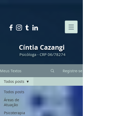
Cíntia Cazangi
Psicóloga - CRP 06/78274
Meus Textos
Registre-se
Todos posts
Todos posts
Áreas de
Atuação
Psicoterapia