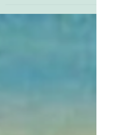
mesmo que à distância, pelo afeto.
Cuidemos uns dos outros, converse com
um amigo, um familiar,...