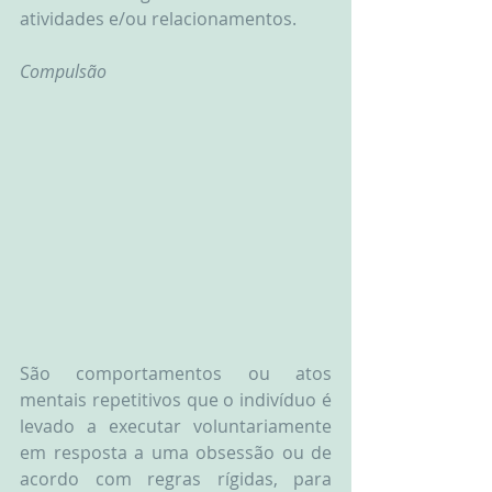
atividades e/ou relacionamentos. 
Compulsão 
São comportamentos ou atos 
mentais repetitivos que o indivíduo é 
levado a executar voluntariamente 
em resposta a uma obsessão ou de 
acordo com regras rígidas, para 