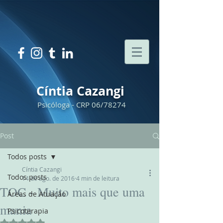
Cíntia Cazangi
Psicóloga - CRP 06/78274
Post
Todos posts
Cíntia Cazangi
Todos posts
14 de ago. de 2016
4 min de leitura
TOC - Muito mais que uma
Áreas de Atuação
mania
Psicoterapia
Avaliado com NaN de 5 estrelas.