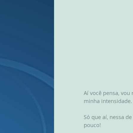
Aí você pensa, vou 
minha intensidade.
Só que aí, nessa d
pouco! 