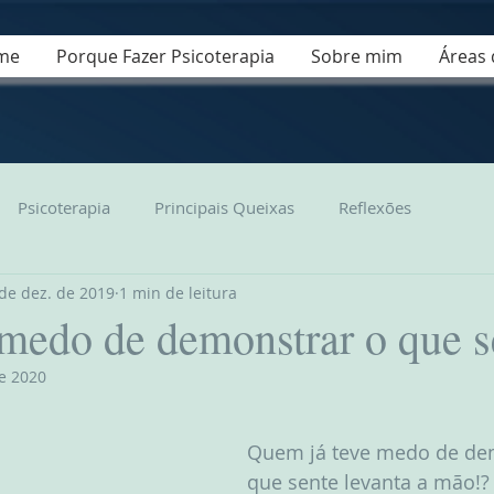
me
Porque Fazer Psicoterapia
Sobre mim
Áreas 
Psicoterapia
Principais Queixas
Reflexões
de dez. de 2019
1 min de leitura
medo de demonstrar o que s
e 2020
de 5 estrelas.
Quem já teve medo de dem
que sente levanta a mão!? 🙋