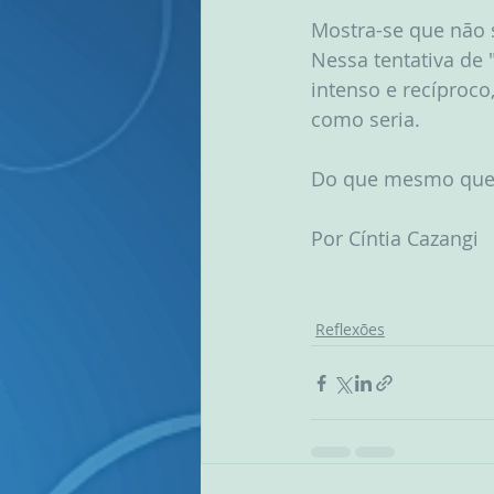
Mostra-se que não s
Nessa tentativa de 
intenso e recíproc
como seria.
Do que mesmo que v
Por Cíntia Cazangi
Reflexões