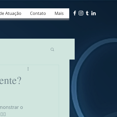
de Atuação
Contato
Mais
ente?
onstrar o 
‍♀️ 