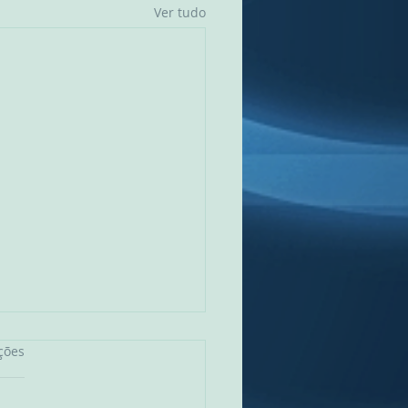
Ver tudo
as.
ções