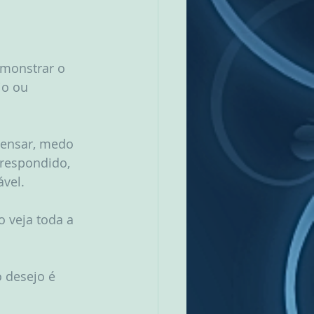
monstrar o 
io ou 
pensar, medo 
rrespondido, 
ável.
 veja toda a 
 desejo é 