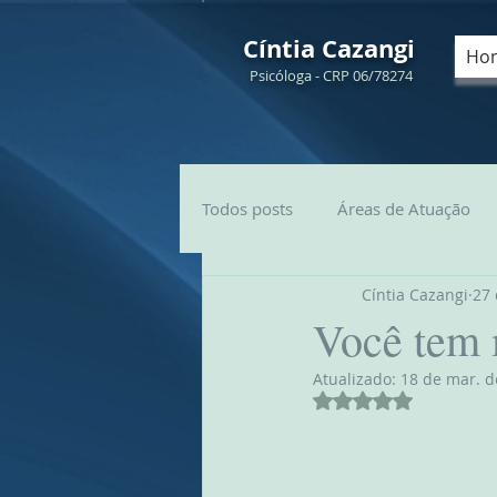
Cíntia Cazangi
Ho
Psicóloga - CRP 06/78274
Todos posts
Áreas de Atuação
Cíntia Cazangi
27 
Você tem 
Atualizado:
18 de mar. d
Avaliado com NaN 