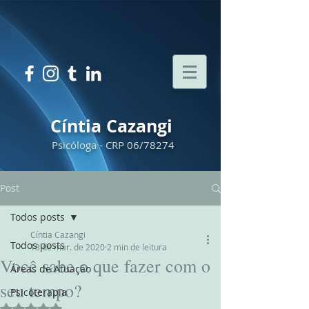
Cíntia Cazangi
Psicóloga - CRP 06/78274
Post
Todos posts
Cíntia Cazangi
Todos posts
18 de mar. de 2020
2 min de leitura
Você sabe o que fazer com o
Áreas de Atuação
seu tempo?
Psicoterapia
Avaliado com NaN de 5 estrelas.