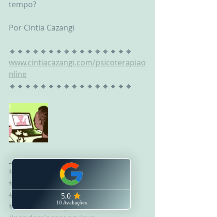
tempo?
Por Cíntia Cazangi
🔸🔸🔸🔸🔸🔸🔸🔸🔸🔸🔸🔸🔸🔸🔸🔸
www.cintiacazangi.com/psicoterapiao
nline
🔸🔸🔸🔸🔸🔸🔸🔸🔸🔸🔸🔸🔸🔸🔸🔸
___________________________
#fobia
#panico
#toc
#ansiedade
#medo
#depressão
#isolamentosocial
#quarentena
#coronavirus
#pandemia